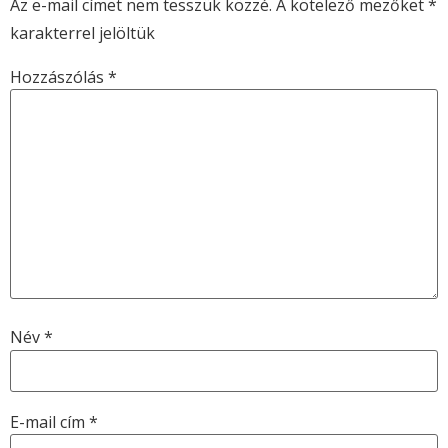
Az e-mail címet nem tesszük közzé.
A kötelező mezőket
*
karakterrel jelöltük
Hozzászólás
*
Név
*
E-mail cím
*