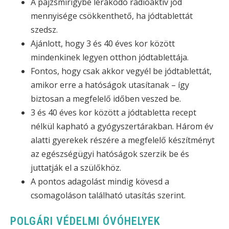
A pajzsmirigybe lerakódó radioaktív jód
mennyisége csökkenthető, ha jódtablettát
szedsz.
Ajánlott, hogy 3 és 40 éves kor között
mindenkinek legyen otthon jódtablettája.
Fontos, hogy csak akkor vegyél be jódtablettát,
amikor erre a hatóságok utasítanak – így
biztosan a megfelelő időben veszed be.
3 és 40 éves kor között a jódtabletta recept
nélkül kapható a gyógyszertárakban. Három év
alatti gyerekek részére a megfelelő készítményt
az egészségügyi hatóságok szerzik be és
juttatják el a szülőkhöz.
A pontos adagolást mindig kövesd a
csomagoláson található utasítás szerint.
POLGÁRI VÉDELMI ÓVÓHELYEK