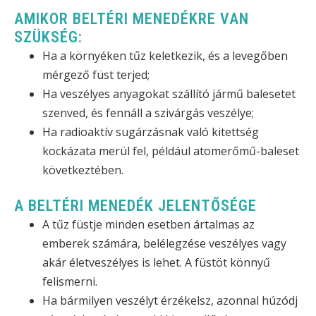
AMIKOR BELTÉRI MENEDÉKRE VAN
SZÜKSÉG:
Ha a környéken tűz keletkezik, és a levegőben
mérgező füst terjed;
Ha veszélyes anyagokat szállító jármű balesetet
szenved, és fennáll a szivárgás veszélye;
Ha radioaktív sugárzásnak való kitettség
kockázata merül fel, például atomerőmű-baleset
következtében.
A BELTÉRI MENEDÉK JELENTŐSÉGE
A tűz füstje minden esetben ártalmas az
emberek számára, belélegzése veszélyes vagy
akár életveszélyes is lehet. A füstöt könnyű
felismerni.
Ha bármilyen veszélyt érzékelsz, azonnal húzódj