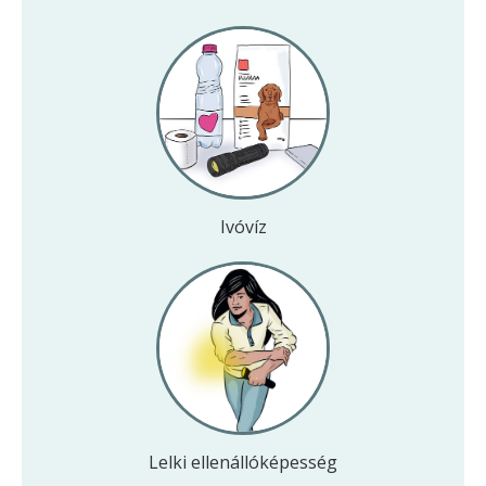
Ivóvíz
Lelki ellenálló­képesség