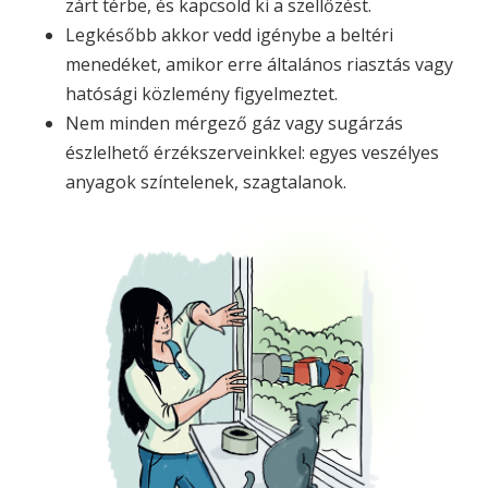
zárt térbe, és kapcsold ki a szellőzést.
Legkésőbb akkor vedd igénybe a beltéri
menedéket, amikor erre általános riasztás vagy
hatósági közlemény figyelmeztet.
Nem minden mérgező gáz vagy sugárzás
észlelhető érzékszerveinkkel: egyes veszélyes
anyagok színtelenek, szagtalanok.