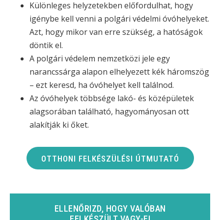
Különleges helyzetekben előfordulhat, hogy
igénybe kell venni a polgári védelmi óvóhelyeket.
Azt, hogy mikor van erre szükség, a hatóságok
döntik el.
A polgári védelem nemzetközi jele egy
narancssárga alapon elhelyezett kék háromszög
– ezt keresd, ha óvóhelyet kell találnod.
Az óvóhelyek többsége lakó- és középületek
alagsorában található, hagyományosan ott
alakítják ki őket.
OTTHONI FELKÉSZÜLÉSI ÚTMUTATÓ
ELLENŐRIZD, HOGY VALÓBAN
FELKÉSZÜLT VAGY-E!