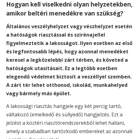
Hogyan kell viselkedni olyan helyzetekben,
amikor beltéri menedékre van szükség?
Általános veszélyhelyzet vagy vészhelyzet esetén
a hatóságok riasztással és szirénajellel
figyelmeztetik a lakosságot. Ilyen esetben az első
és legfontosabb lépés, hogy azonnal menedéket
keresel a legközelebbi zárt térben, és követed a
hatóságok utasításait. Ez a legtöbb esetben
elegendő védelmet biztosít a veszéllyel szemben.
A zárt tér lehet otthonod, iskolád, munkahelyed
vagy bármely más épület.
A lakossági riasztás hangjele egy két percig tartó,
váltakozó (emelkedő és süllyedő) hangjelzés. Ezt a
jelzést a köztéri riasztórendszerekből lehet hallani,
amely a szabadban tartózkodó embereket az azonnali