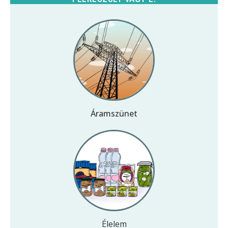
Áramszünet
Élelem