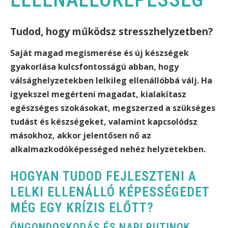
Tudod, hogy működsz stresszhelyzetben?
Saját magad megismerése és új készségek
gyakorlása kulcsfontosságú abban, hogy
válsághelyzetekben lelkileg ellenállóbbá válj. Ha
igyekszel megérteni magadat, kialakítasz
egészséges szokásokat, megszerzed a szükséges
tudást és készségeket, valamint kapcsolódsz
másokhoz, akkor jelentősen nő az
alkalmazkodóképességed nehéz helyzetekben.
HOGYAN TUDOD FEJLESZTENI A
LELKI ELLENÁLLÓ KÉPESSÉGEDET
MÉG EGY KRÍZIS ELŐTT?
ÖNGONDOSKODÁS ÉS NAPI RUTINOK