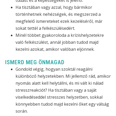
tudást és a képességeket is jelenti.
Ha tisztában vagy azzal, hogy bármikor
történhetnek nehézségek, és megszerzed a
megfelelő ismereteket ezek kezeléséről, már
sokat tettél a felkészülésedért.
Minél többet gyakoroloda a krízishelyzetekre
való felkészülést, annál jobban tudod majd
kezelni azokat, amikor valóban eljönnek.
ISMERD MEG ÖNMAGAD
Gondold végig, hogyan szoktál reagálni
különböző helyzetekben. Mi jellemző rád, amikor
nyomás alatt kell helytállni, és mi vált ki nálad
stresszreakciót? Ha tisztában vagy a saját
viselkedéseddel stresszes helyzetben, sokkal
könnyebben tudod majd kezelni őket egy válság
során.