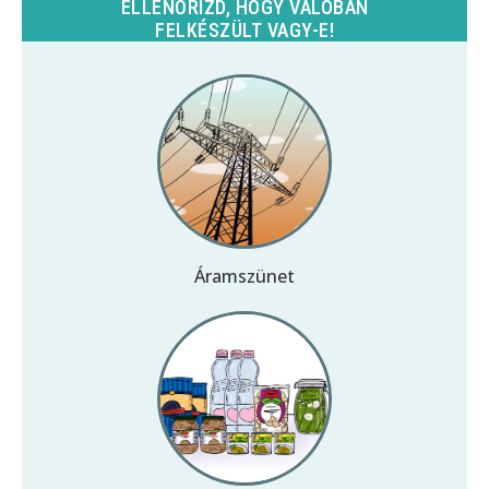
ELLENŐRIZD, HOGY VALÓBAN
FELKÉSZÜLT VAGY-E!
Áramszünet